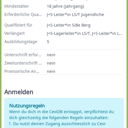
Mindestalter
18 Jahre (Jahrgang)
Erforderliche Qualifikationen
J+S-Leiter*in LS/T Jugendliche
Qualifiziert für
J+S-Leiter*in SiBe Berg
Verlängert
J+S-Lagerleiter*in LS/T, J+S-Leiter*in LS/T Jugendliche , J+S-Leiter*in LS/T Kinder, J+S-Leiter*in SiBe Wasser, J+S-Leiter*in SiBe Winter
Ausbildungstage
5
Unterschrift erforderlich
nein
Zweitunterschrift erforderlich
nein
Provisorische Anmeldungen
nein
Anmelden
Nutzungsregeln
Wenn du dich in die CeviDB einloggst, verpflichtest du
dich gleichzeitig die folgenden Regeln einzuhalten:
Du nutzt deinen Zugang ausschliesslich zu Cevi-