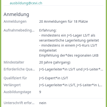
ausbildung@cevi.ch
Anmeldung
Anmeldungen
20 Anmeldungen für 18 Plätze
Aufnahmebedingungen
Erfahrung:

- mindestens ein J+S-Lager LS/T als 
verantwortliche Lagerleitung geleitet

- mindestens in einem J+S-Kurs LS/T 
mitgeleitet

Empfehlung der*des regionalen LKB
Mindestalter
20 Jahre (Jahrgang)
Erforderliche Qualifikationen
J+S-Lagerleiter*in LS/T und J+S-Leiter*in LS/T Jugendliche
Qualifiziert für
J+S-Expert*in LS/T
Verlängert
J+S-Lagerleiter*in LS/T, J+S-Leiter*in LS/T Jugendliche , J+S-Leiter*in LS/T Kinder
Ausbildungstage
9
Unterschrift erforderlich
nein